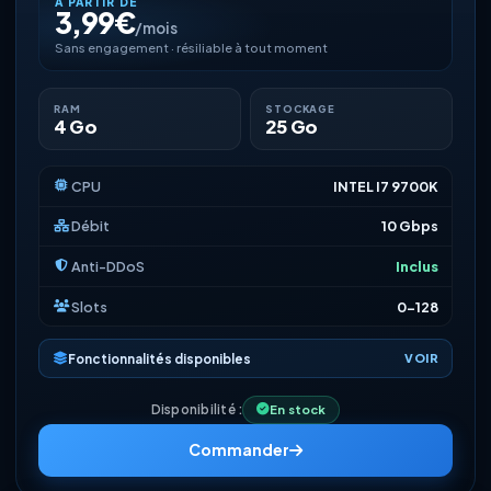
À PARTIR DE
3,99€
/mois
Sans engagement · résiliable à tout moment
RAM
STOCKAGE
4 Go
25 Go
CPU
INTEL I7 9700K
Débit
10 Gbps
Anti-DDoS
Inclus
Slots
0-128
Fonctionnalités disponibles
VOIR
Disponibilité :
En stock
Commander