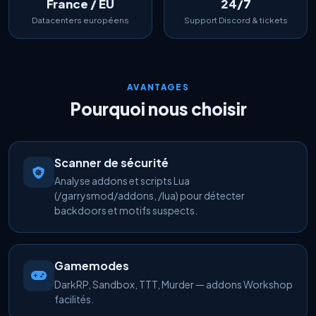
France / EU
24/7
Datacenters européens
Support Discord & tickets
AVANTAGES
Pourquoi nous choisir
Scanner de sécurité
Analyse addons et scripts Lua
(/garrysmod/addons, /lua) pour détecter
backdoors et motifs suspects.
Gamemodes
DarkRP, Sandbox, TTT, Murder — addons Workshop
facilités.