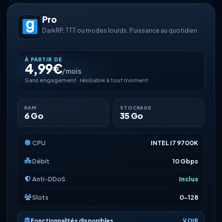
Pro
DarkRP, TTT ou modes lourds. Puissance au quotidien.
À PARTIR DE
4,99€
/mois
Sans engagement · résiliable à tout moment
RAM
STOCKAGE
6 Go
35 Go
CPU
INTEL I7 9700K
Débit
10 Gbps
Anti-DDoS
Inclus
Slots
0-128
Fonctionnalités disponibles
VOIR