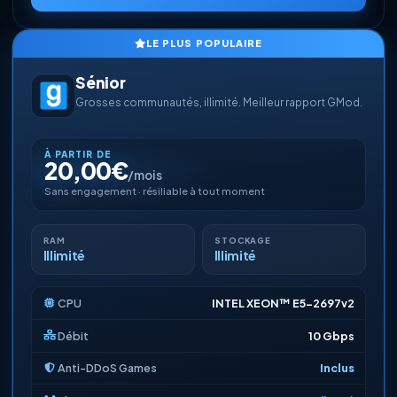
LE PLUS POPULAIRE
Sénior
Grosses communautés, illimité. Meilleur rapport GMod.
À PARTIR DE
20,00€
/mois
Sans engagement · résiliable à tout moment
RAM
STOCKAGE
Illimité
Illimité
CPU
INTEL XEON™ E5-2697v2
Débit
10 Gbps
Anti-DDoS Games
Inclus