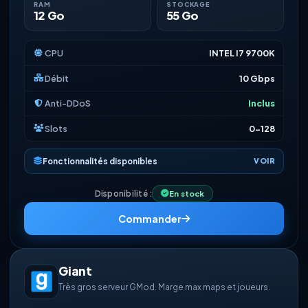
RAM
STOCKAGE
12 Go
55 Go
CPU
INTEL I7 9700K
Débit
10 Gbps
Anti-DDoS
Inclus
Slots
0-128
Fonctionnalités disponibles
VOIR
Disponibilité :
En stock
Commander
Giant
Très gros serveur GMod. Marge max maps et joueurs.