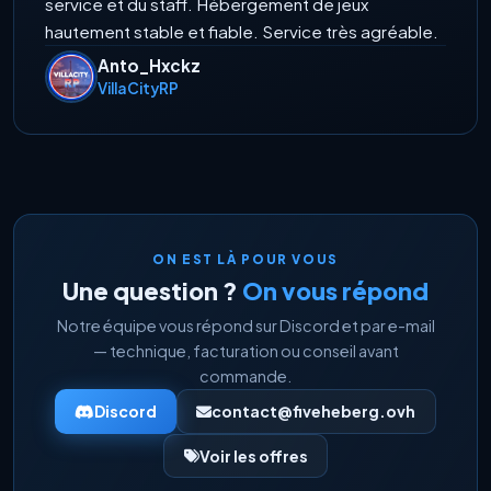
service et du staff. Hébergement de jeux
hautement stable et fiable. Service très agréable.
Anto_Hxckz
VillaCityRP
ON EST LÀ POUR VOUS
Une question ?
On vous répond
Notre équipe vous répond sur Discord et par e-mail
— technique, facturation ou conseil avant
commande.
Discord
contact@fiveheberg.ovh
Voir les offres