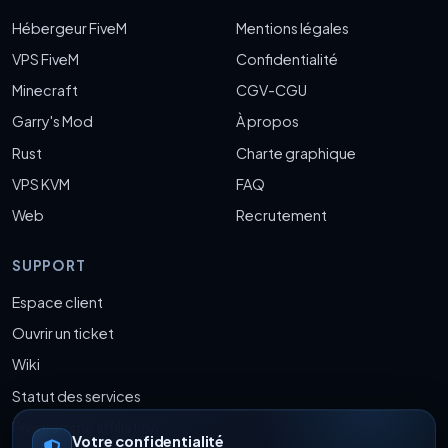
Hébergeur FiveM
Mentions légales
VPS FiveM
Confidentialité
Minecraft
CGV-CGU
Garry's Mod
À propos
Rust
Charte graphique
VPS KVM
FAQ
Web
Recrutement
SUPPORT
Espace client
Ouvrir un ticket
Wiki
Statut des services
Programme affiliation
Votre confidentialité