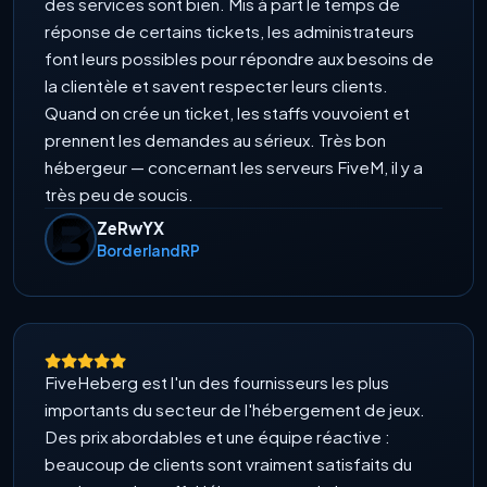
des services sont bien. Mis à part le temps de
réponse de certains tickets, les administrateurs
font leurs possibles pour répondre aux besoins de
la clientèle et savent respecter leurs clients.
Quand on crée un ticket, les staffs vouvoient et
prennent les demandes au sérieux. Très bon
hébergeur — concernant les serveurs FiveM, il y a
très peu de soucis.
ZeRwYX
BorderlandRP
FiveHeberg est l'un des fournisseurs les plus
importants du secteur de l'hébergement de jeux.
Des prix abordables et une équipe réactive :
beaucoup de clients sont vraiment satisfaits du