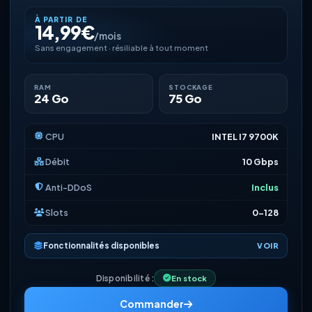
À PARTIR DE
14,99€
/mois
Sans engagement · résiliable à tout moment
RAM
STOCKAGE
24 Go
75 Go
CPU
INTEL I7 9700K
Débit
10 Gbps
Anti-DDoS
Inclus
Slots
0-128
Fonctionnalités disponibles
VOIR
Disponibilité :
En stock
Commander